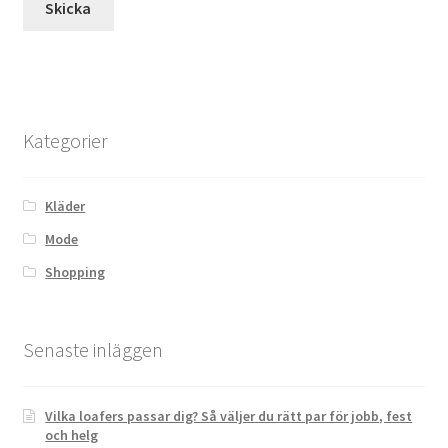
Kategorier
Kläder
Mode
Shopping
Senaste inläggen
Vilka loafers passar dig? Så väljer du rätt par för jobb, fest
och helg