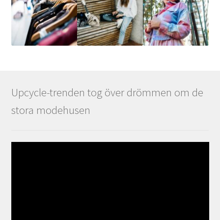
Upcycle-trenden tog över drömmen om de
stora modehusen