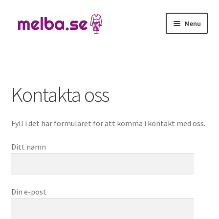
Skip
Skip
Menu
to
to
navigation
content
Hem
Kontakta oss
Kontakta oss
Fyll i det här formuläret för att komma i kontakt med oss.
Ditt namn
Din e-post