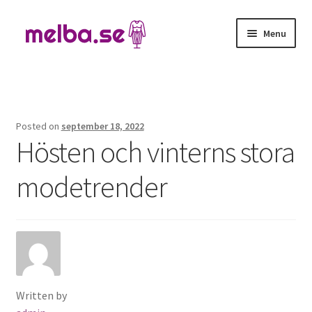
Skip
Skip
Menu
to
to
navigation
content
Hem
Kontakta oss
Posted on
september 18, 2022
Hösten och vinterns stora
modetrender
Written by