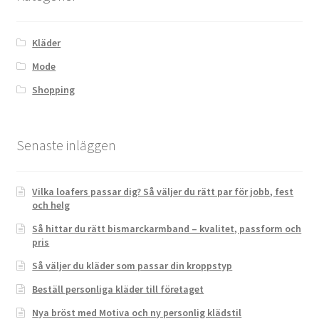
Kläder
Mode
Shopping
Senaste inläggen
Vilka loafers passar dig? Så väljer du rätt par för jobb, fest
och helg
Så hittar du rätt bismarckarmband – kvalitet, passform och
pris
Så väljer du kläder som passar din kroppstyp
Beställ personliga kläder till företaget
Nya bröst med Motiva och ny personlig klädstil