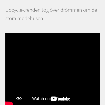
Upcycle-trenden tog över drömmen om de
stora modehusen