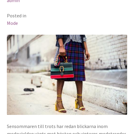
admin
Posted in
Mode
Sensommaren till trots har redan blickarna inom
modevärlden vänts mot hösten och vinterns modetrender.