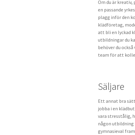
Om du är kreativ,
en passande yrkest
plagg inför den k
klädföretag, mode
att bli en lyckad 
utbildningar du k
behöver du också 
team för att kolle
Säljare
Ett annat bra sät
jobba i en klädbut
vara stresstålig, 
någon utbildning 
gymnasieval framf