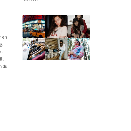
r en
g.
om
ill
m du