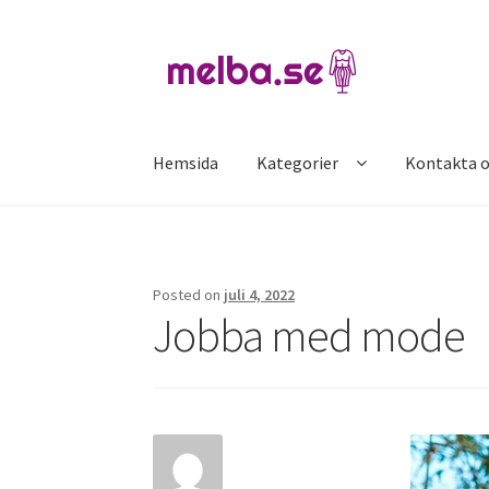
Skip
Skip
to
to
navigation
content
Hemsida
Kategorier
Kontakta o
Hem
Kontakta oss
Posted on
juli 4, 2022
Jobba med mode