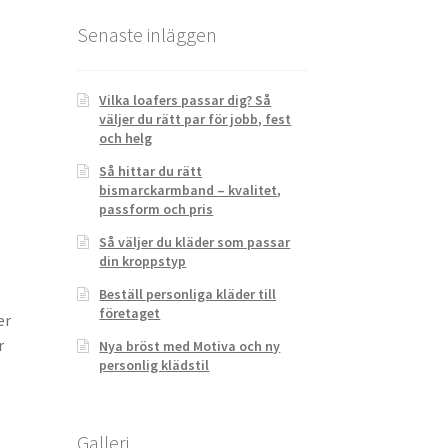
Senaste inläggen
Vilka loafers passar dig? Så
väljer du rätt par för jobb, fest
och helg
Så hittar du rätt
bismarckarmband – kvalitet,
passform och pris
Så väljer du kläder som passar
din kroppstyp
Beställ personliga kläder till
företaget
er
r
Nya bröst med Motiva och ny
personlig klädstil
Galleri