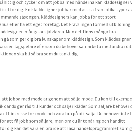
 påhittig och tycker om att jobba med händerna kan kläddesigner 
itel för dig. En kläddesigner jobbar med att ta fram olika typer a
ommande säsongen. Kläddesigners kan jobba för ett stort
hus eller ha ett eget företag. Det krävs ingen formell utbildning 
kläddesigner, många är självlärda. Men det finns många bra
an gå som ger dig bra kunskaper om kläddesign. Som kläddesigner
vara en lagspelare eftersom du behöver samarbeta med andra i dit
ktionen ska bli så bra som du tänkt dig.
t att jobba med mode är genom att sälja mode. Du kan till exempe
ik där du ger råd till kunder och säljer kläder. Som säljare behöver 
ha ett intresse för mode och vara bra på att sälja. Du behöver inte 
för att få jobb som säljare, men om du är tonåring och har ditt
ör dig kan det vara en bra idé att läsa handelsprogrammet som g