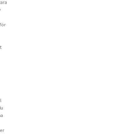
vara
v
för
t
l
du
ha
er