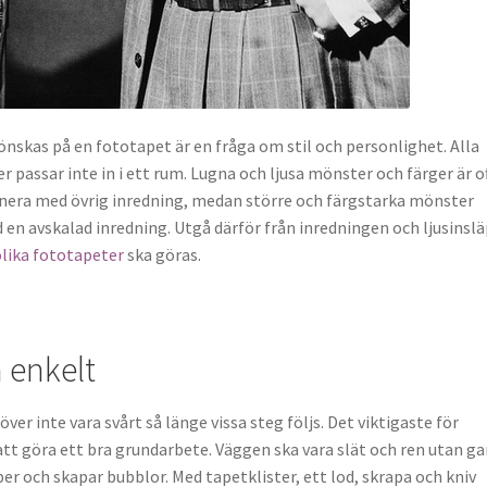
önskas på en fototapet är en fråga om stil och personlighet. Alla
 passar inte in i ett rum. Lugna och ljusa mönster och färger är o
nera med övrig inredning, medan större och färgstarka mönster
 en avskalad inredning. Utgå därför från inredningen och ljusinsl
olika fototapeter
ska göras.
 enkelt
ver inte vara svårt så länge vissa steg följs. Det viktigaste för
 att göra ett bra grundarbete. Väggen ska vara slät och ren utan g
er och skapar bubblor. Med tapetklister, ett lod, skrapa och kniv