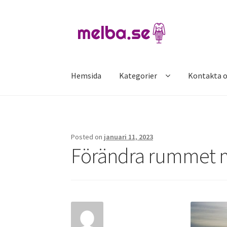
Skip
Skip
to
to
navigation
content
Hemsida
Kategorier
Kontakta o
Hem
Kontakta oss
Posted on
januari 11, 2023
Förändra rummet m