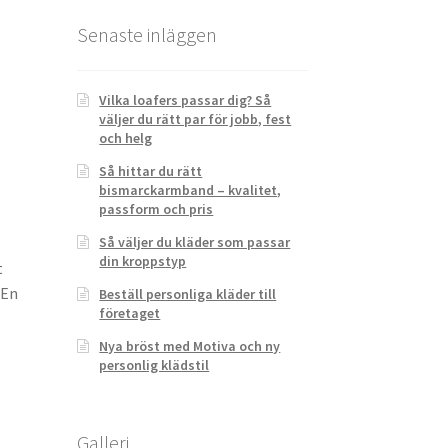
Senaste inläggen
Vilka loafers passar dig? Så
väljer du rätt par för jobb, fest
och helg
Så hittar du rätt
bismarckarmband – kvalitet,
passform och pris
Så väljer du kläder som passar
din kroppstyp
t
 En
Beställ personliga kläder till
företaget
Nya bröst med Motiva och ny
personlig klädstil
Galleri