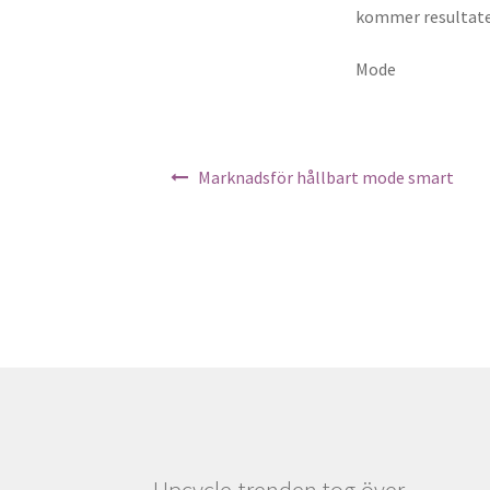
kommer resultatet 
Mode
Inläggsnavigering
Marknadsför hållbart mode smart
Upcycle-trenden tog över