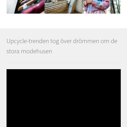
Upcycle-trenden tog över drömmen om de
stora modehusen