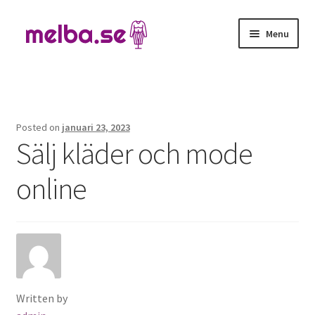
Skip
Skip
Menu
to
to
navigation
content
Hem
Kontakta oss
Posted on
januari 23, 2023
Sälj kläder och mode
online
Written by