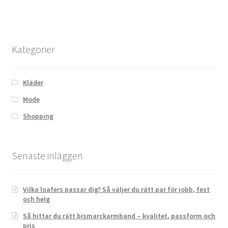
Kategorier
Kläder
Mode
Shopping
Senaste inläggen
Vilka loafers passar dig? Så väljer du rätt par för jobb, fest
och helg
Så hittar du rätt bismarckarmband – kvalitet, passform och
pris